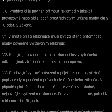
1.10. Prodávající je povinen přijmout reklamaci v jakékoli
provozovně nebo sídle, popř. prostřednictvím určené osoby dle §
18 odst. 2 Zákona.
1.11. V místě přijetí reklamace musí být zajištěna přítomnost
osoby pověřené vyřizováním reklamací.
1.12. Kupující je povinen uplatnit reklamaci bez zbytečného
odkladu, jinak ztrácí nárok na bezplatnou opravu.
1.13. Prodávající vystaví potvrzení o přijetí reklamace, včetně
popisu vady a poučení o právech dle Občanského zákoníku. V
případě uplatnění na dálku doručí potvrzení bezodkladně,
nejpozději s vyřízením reklamace. Potvrzení není nutné, pokud lze
reklamaci doložit jinak.