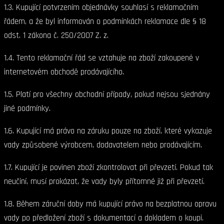
1.3. Kupující potvrzením objednávky souhlasí s reklamačním
řádem, a že byl informován o podmínkách reklamace dle § 18
odst. 1 zákona č. 250/2007 Z. z.
1.4. Tento reklamační řád se vztahuje na zboží zakoupené v
internetovém obchodě prodávajícího.
1.5. Platí pro všechny obchodní případy, pokud nejsou sjednány
jiné podmínky.
1.6. Kupující má právo na záruku pouze na zboží, které vykazuje
vady způsobené výrobcem, dodavatelem nebo prodávajícím.
1.7. Kupující je povinen zboží zkontrolovat při převzetí. Pokud tak
neučiní, musí prokázat, že vady byly přítomné již při převzetí.
1.8. Během záruční doby má kupující právo na bezplatnou opravu
vady po předložení zboží s dokumentací a dokladem o koupi.