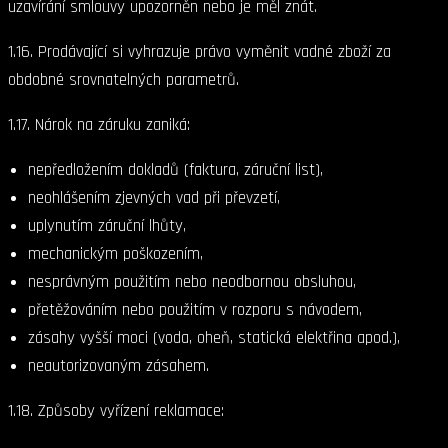
uzavírání smlouvy upozorněn nebo je měl znát.
1.16. Prodávající si vyhrazuje právo vyměnit vadné zboží za
obdobné srovnatelných parametrů.
1.17. Nárok na záruku zaniká:
nepředložením dokladů (faktura, záruční list),
neohlášením zjevných vad při převzetí,
uplynutím záruční lhůty,
mechanickým poškozením,
nesprávným použitím nebo neodbornou obsluhou,
přetěžováním nebo použitím v rozporu s návodem,
zásahy vyšší moci (voda, oheň, statická elektřina apod.),
neautorizovaným zásahem.
1.18. Způsoby vyřízení reklamace: