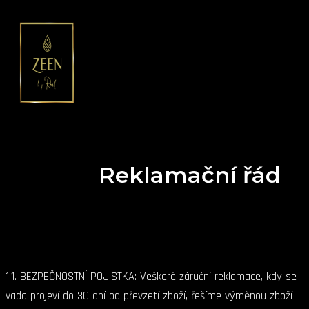
Hledat
Přeskočit
na
obsah
MAIN
MENU
Reklamační řád
1.1. BEZPEČNOSTNÍ POJISTKA: Veškeré záruční reklamace, kdy se
vada projeví do 30 dní od převzetí zboží, řešíme výměnou zboží