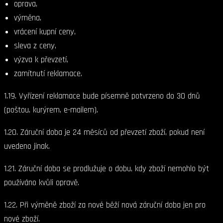
oprava,
výměna,
vrácení kupní ceny,
sleva z ceny,
výzva k převzetí,
zamítnutí reklamace.
1.19. Vyřízení reklamace bude písemně potvrzeno do 30 dnů
(poštou, kurýrem, e-mailem).
1.20. Záruční doba je 24 měsíců od převzetí zboží, pokud není
uvedeno jinak.
1.21. Záruční doba se prodlužuje o dobu, kdy zboží nemohlo být
používáno kvůli opravě.
1.22. Při výměně zboží za nové běží nová záruční doba jen pro
nové zboží.