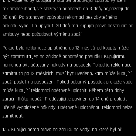
1.14. Podle volby kupujícího stanoví prodávající způsob vyřízení
reklamace ihned, ve složitých případech do 3 dnů, nejpozději do
30 dnů. Po stanovení způsobu reklamaci bez zbytečného
odkladu vyřídí. Po uplynutí 30 dnů má kupující právo odstoupit od
smlouvy nebo požadovat výměnu zboží.
Pokud byla reklamace uplatněna do 12 měsíců od koupě, může
být zamítnuta jen na základě odborného posudku. Kupujícímu
nemohou být účtovány náklady na posudek. Pokud je reklamace
zamítnuta po 12 měsících, musí být uvedeno, kam může kupující
zboží poslat na posouzení. Pokud odborný posudek prokáže vadu,
může kupující reklamaci opětovně uplatnit. Během této doby
záruční lhůta neběží. Prodávající je povinen do 14 dnů proplatit
účelně vynaložené náklady. Opětovně uplatněnou reklamaci nelze
zamítnout.
1.15. Kupující nemá právo na záruku na vady, na které byl při