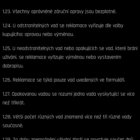
1.23. Všechny oprávněné záruční opravy jsou bezplatné.
1.24. U odstranitelných vad se reklamace vyřizuje dle volby
kupujícího: opravou nebo výměnou.
1.25. U neodstranitelných vad nebo opakujících se vad, které brání
užívání, se reklamace vyřizuje: výměnou nebo vystavením
dobropisu.
1.26. Reklamace se týká pouze vad uvedených ve formuláři.
1.27. Opakovanou vadou se rozumí jedna vada vyskytující se více
než třikrát.
1.28. Větší počet různých vad znamená více než tři různé vady
současně.
1.29. Za dobu znemožnění užívání zboží se považuje součet dnů,