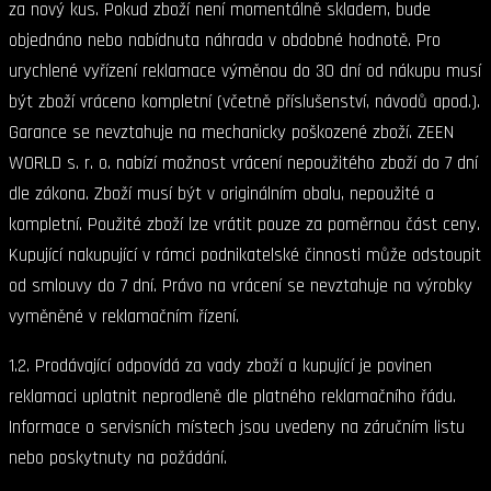
za nový kus. Pokud zboží není momentálně skladem, bude
objednáno nebo nabídnuta náhrada v obdobné hodnotě. Pro
urychlené vyřízení reklamace výměnou do 30 dní od nákupu musí
být zboží vráceno kompletní (včetně příslušenství, návodů apod.).
Garance se nevztahuje na mechanicky poškozené zboží. ZEEN
WORLD s. r. o. nabízí možnost vrácení nepoužitého zboží do 7 dní
dle zákona. Zboží musí být v originálním obalu, nepoužité a
kompletní. Použité zboží lze vrátit pouze za poměrnou část ceny.
Kupující nakupující v rámci podnikatelské činnosti může odstoupit
od smlouvy do 7 dní. Právo na vrácení se nevztahuje na výrobky
vyměněné v reklamačním řízení.
1.2. Prodávající odpovídá za vady zboží a kupující je povinen
reklamaci uplatnit neprodleně dle platného reklamačního řádu.
Informace o servisních místech jsou uvedeny na záručním listu
nebo poskytnuty na požádání.