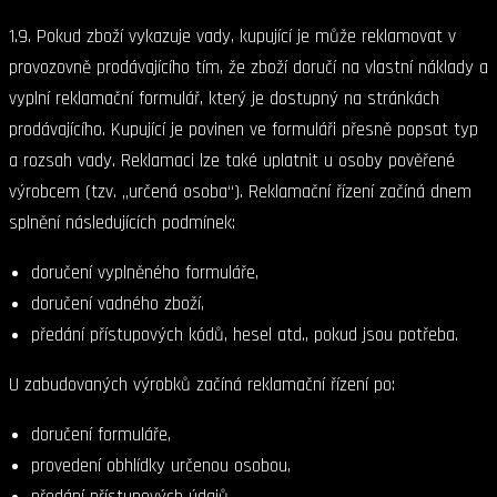
1.9. Pokud zboží vykazuje vady, kupující je může reklamovat v
provozovně prodávajícího tím, že zboží doručí na vlastní náklady a
vyplní reklamační formulář, který je dostupný na stránkách
prodávajícího. Kupující je povinen ve formuláři přesně popsat typ
a rozsah vady. Reklamaci lze také uplatnit u osoby pověřené
výrobcem (tzv. „určená osoba“). Reklamační řízení začíná dnem
splnění následujících podmínek:
doručení vyplněného formuláře,
doručení vadného zboží,
předání přístupových kódů, hesel atd., pokud jsou potřeba.
U zabudovaných výrobků začíná reklamační řízení po:
doručení formuláře,
provedení obhlídky určenou osobou,
předání přístupových údajů.