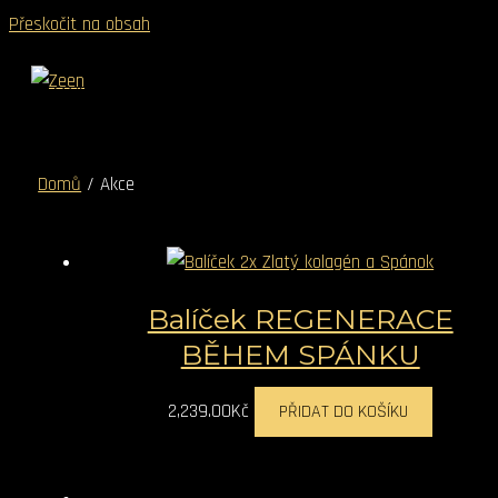
Přeskočit na obsah
Hledat
MAIN MENU
Domů
/ Akce
Balíček REGENERACE
BĚHEM SPÁNKU
2,239.00
Kč
PŘIDAT DO KOŠÍKU