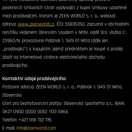
povinnosti smluvních stran vyplývající z kupní smlouvy uzavřené
mezi prodávajícím, kterým je ZEEN WORLD s. r. o., webová
adresa:
www.zeenworld.cz
, IČO: 55835350, zapsaná v obchodním
rejstříku vedeném Okresním soudem v Nitře, oddíl Sro, vložka č.:
23960/N, provozovna Palánok 1, 949 01 Nitra (dále jen
„prodávající“) a kupujícím, jejímž předmětem je koupě a prodej
zboží na internetové stránce elektronického obchodu
prodávajícího.
Kontaktní údaje prodávajícího:
Poštovní adresa: ZEEN WORLD s. r. o., Palánok 1, 949 01 Nitra,
Slovensko
Účet pro bezhotovostní platby: Slovenská sporiteľňa a.s., IBAN:
SK27 0900 0000 0052 1133 5866
Telefon: +421 918 732 776
E-mail:
info@zeenworld.com