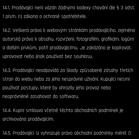
14.1. Prodávající není vázán žádnými kodexy chování dle § 3 odst.
1 písm. n) zákona o ochraně spotřebitele.
14.2. Veškerá práva k webovým stránkám prodávajícího, zejména
autorská práva k obsahu, rozvržení, fotografiím, grafikám, logům
a dalším prvkům, patří prodávajícímu. Je zakázáno je kopírovat,
upravovat nebo jinak používat bez souhlasu.
14.3. Prodávající neodpovídá za škody způsobené zásahy třetích
stran do webu nebo za jeho nesprávné užívání. Kupující nesmí
používat postupy, které by ohrozily jeho provoz nebo
neoprávněně zasahovat do softwaru.
14.4. Kupní smlouva včetně těchto obchodních podmínek je
archivována prodávajícím.
14.5. Prodávající si vyhrazuje právo obchodní podmínky měnit či