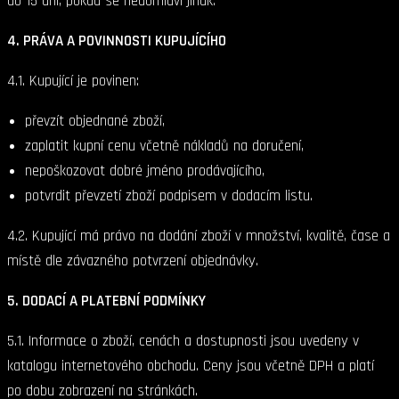
do 15 dní, pokud se nedomluví jinak.
4. PRÁVA A POVINNOSTI KUPUJÍCÍHO
4.1. Kupující je povinen:
převzít objednané zboží,
zaplatit kupní cenu včetně nákladů na doručení,
nepoškozovat dobré jméno prodávajícího,
potvrdit převzetí zboží podpisem v dodacím listu.
4.2. Kupující má právo na dodání zboží v množství, kvalitě, čase a
místě dle závazného potvrzení objednávky.
5. DODACÍ A PLATEBNÍ PODMÍNKY
5.1. Informace o zboží, cenách a dostupnosti jsou uvedeny v
katalogu internetového obchodu. Ceny jsou včetně DPH a platí
po dobu zobrazení na stránkách.