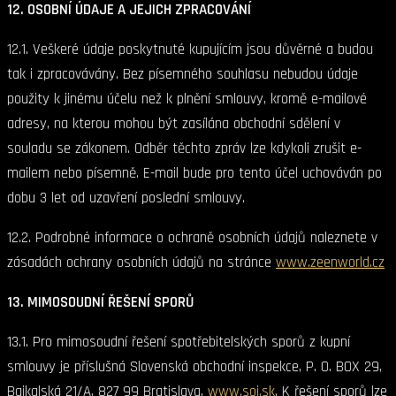
12. OSOBNÍ ÚDAJE A JEJICH ZPRACOVÁNÍ
12.1. Veškeré údaje poskytnuté kupujícím jsou důvěrné a budou
tak i zpracovávány. Bez písemného souhlasu nebudou údaje
použity k jinému účelu než k plnění smlouvy, kromě e-mailové
adresy, na kterou mohou být zasílána obchodní sdělení v
souladu se zákonem. Odběr těchto zpráv lze kdykoli zrušit e-
mailem nebo písemně. E-mail bude pro tento účel uchováván po
dobu 3 let od uzavření poslední smlouvy.
12.2. Podrobné informace o ochraně osobních údajů naleznete v
zásadách ochrany osobních údajů na stránce
www.zeenworld.cz
13. MIMOSOUDNÍ ŘEŠENÍ SPORŮ
13.1. Pro mimosoudní řešení spotřebitelských sporů z kupní
smlouvy je příslušná Slovenská obchodní inspekce, P. O. BOX 29,
Bajkalská 21/A, 827 99 Bratislava,
www.soi.sk
. K řešení sporů lze