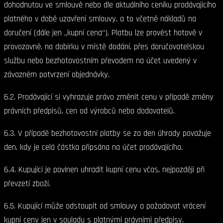
dohodnutou ve smlouvě nebo dle aktuálního ceníku prodávajícího
platného v době uzavření smlouvy, a to včetně nákladů na
doručení (dále jen „kupní cena“). Platbu lze provést hotově v
provozovně, na dobírku v místě dodání, přes doručovatelskou
službu nebo bezhotovostním převodem na účet uvedený v
závazném potvrzení objednávky.
6.2. Prodávající si vyhrazuje právo změnit cenu v případě změny
právních předpisů, cen od výrobců nebo dodavatelů.
6.3. V případě bezhotovostní platby se za den úhrady považuje
den, kdy je celá částka připsána na účet prodávajícího.
6.4. Kupující je povinen uhradit kupní cenu včas, nejpozději při
převzetí zboží.
6.5. Kupující může odstoupit od smlouvy a požadovat vrácení
kupní ceny jen v souladu s platnými právními předpisy.