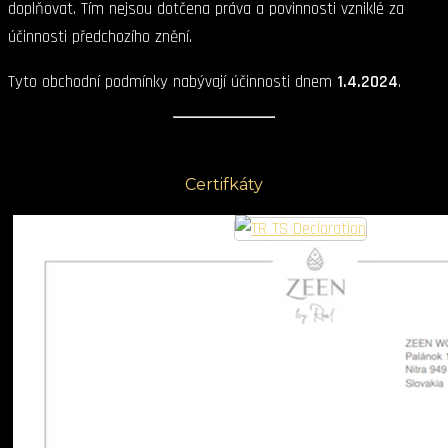
doplňovat. Tím nejsou dotčena práva a povinnosti vzniklé za
účinnosti předchozího znění.
Tyto obchodní podmínky nabývají účinnosti dnem
1.4.2024
.
Certifkáty