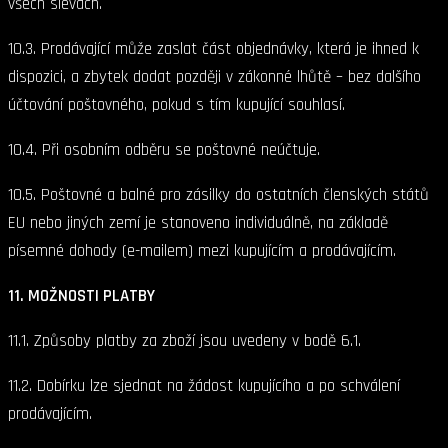
všech slevách.
10.3. Prodávající může zaslat část objednávky, která je ihned k
dispozici, a zbytek dodat později v zákonné lhůtě – bez dalšího
účtování poštovného, pokud s tím kupující souhlasí.
10.4. Při osobním odběru se poštovné neúčtuje.
10.5. Poštovné a balné pro zásilky do ostatních členských států
EU nebo jiných zemí je stanoveno individuálně, na základě
písemné dohody (e-mailem) mezi kupujícím a prodávajícím.
11. MOŽNOSTI PLATBY
11.1. Způsoby platby za zboží jsou uvedeny v bodě 6.1.
11.2. Dobírku lze sjednat na žádost kupujícího a po schválení
prodávajícím.