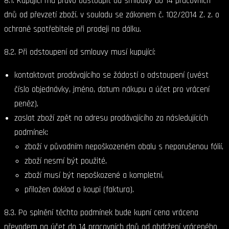
8.1. Kupující má právo odstoupit od smlouvy do 14 pracovních
dnů od převzetí zboží, v souladu se zákonem č. 102/2014 Z. z. o
ochraně spotřebitele při prodeji na dálku.
8.2. Při odstoupení od smlouvy musí kupující:
kontaktovat prodávajícího se žádostí o odstoupení (uvést
číslo objednávky, jméno, datum nákupu a účet pro vrácení
peněz),
zaslat zboží zpět na adresu prodávajícího za následujících
podmínek:
zboží v původním nepoškozeném obalu s neporušenou fólií,
zboží nesmí být použité,
zboží musí být nepoškozené a kompletní,
přiložen doklad o koupi (faktura).
8.3. Po splnění těchto podmínek bude kupní cena vrácena
převodem na účet do 14 pracovních dnů od obdržení vráceného