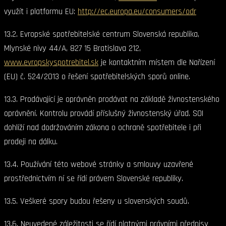
využít i platformu EU:
http://ec.europa.eu/consumers/odr
13.2. Evropské spotřebitelské centrum Slovenská republika,
Mlynské nivy 44/A, 827 15 Bratislava 212,
www.evropskyspotrebitel.sk
je kontaktním místem dle Nařízení
(EU) č. 524/2013 o řešení spotřebitelských sporů online.
13.3. Prodávající je oprávněn prodávat na základě živnostenského
oprávnění. Kontrolu provádí příslušný živnostenský úřad. SOI
dohlíží nad dodržováním zákona o ochraně spotřebitele i při
prodeji na dálku.
13.4. Používání této webové stránky a smlouvy uzavřené
prostřednictvím ní se řídí právem Slovenské republiky.
13.5. Veškeré spory budou řešeny u slovenských soudů.
13.6. Neuvedené záležitosti se řídí platnými právními předpisy