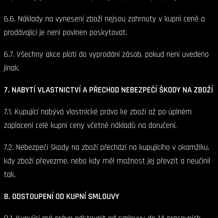
6.6. Náklady na vynesení zboží nejsou zahrnuty v kupní ceně a
prodávající je není povinen poskytovat.
6.7. Všechny akce platí do vyprodání zásob, pokud není uvedeno
jinak.
7. NABYTÍ VLASTNICTVÍ A PŘECHOD NEBEZPEČÍ ŠKODY NA ZBOŽÍ
7.1. Kupující nabývá vlastnické právo ke zboží až po úplném
zaplacení celé kupní ceny včetně nákladů na doručení.
7.2. Nebezpečí škody na zboží přechází na kupujícího v okamžiku,
kdy zboží převezme, nebo kdy měl možnost jej převzít a neučinil
tak.
8. ODSTOUPENÍ OD KUPNÍ SMLOUVY