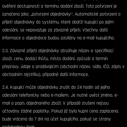
ověření dostupnosti a termínu dodání zboží. Toto potvrzení je
označeno jako „potvrzení objednávky“. Automatické potvrzení o
přijetí objednávky do systému, které obdrží kupující po jejím
odeslání, se nepovažuje za závazné přijetí. Všechny další
informace o objednávce budou zasílány na e-mail kupujícího.
2.3. Závazné přijetí objednávky obsahuje název a specifikaci
zboží, cenu, dodací lhůtu, místo dodání, způsob a termín
přepravy, údaje o prodávajícím (obchodní název, sídlo, IČO, zápis v
obchodním rejstříku), případně další informace.
2.4. Kupující může objednávku zrušit do 24 hodin od jejího
odeslání telefonicky nebo e-mailem. Je nutné uvést jméno, e-
mail a popis objednaného zboží. V případě zrušení nejsou
účtovány žádné poplatky. Pokud již byla kupní cena zaplacena,
bude vrácena do 7 dní na účet kupujícího, pokud se strany
nedohodnou jinak.