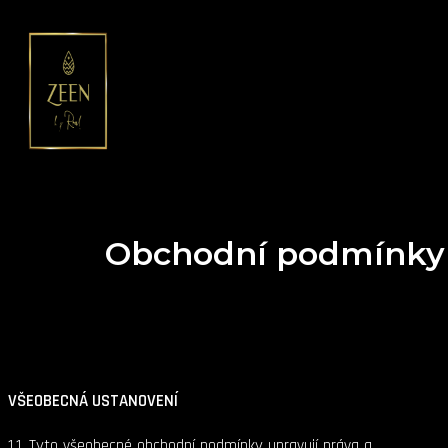
Hledat
Přeskočit
na
obsah
MAIN
MENU
Obchodní podmínky
VŠEOBECNÁ USTANOVENÍ
1.1. Tyto všeobecné obchodní podmínky upravují práva a